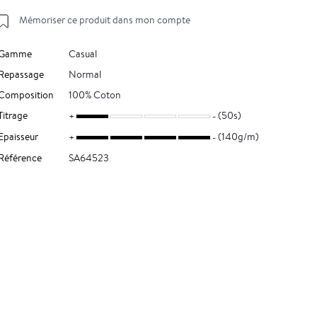
Mémoriser ce produit dans mon compte
Gamme
Casual
Repassage
Normal
Composition
100% Coton
Titrage
(50s)
Epaisseur
(140g/m)
Référence
SA64523