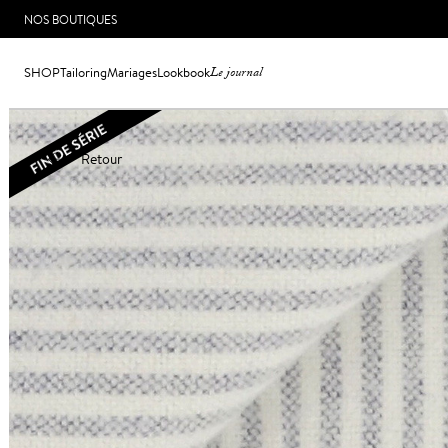
NOS BOUTIQUES
SHOP
Tailoring
Mariages
Lookbook
Le journal
Retour