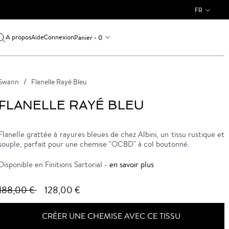
FR
A propos
Connexion
Panier - 0
Aide
Swann
Flanelle Rayé Bleu
FLANELLE RAYÉ BLEU
Flanelle grattée à rayures bleues de chez Albini, un tissu rustique et
souple, parfait pour une chemise "OCBD" à col boutonné.
Disponible en Finitions Sartorial -
en savoir plus
188,00 €
128,00 €
CRÉER UNE CHEMISE AVEC CE TISSU