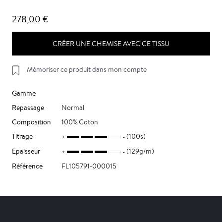
278,00 €
CRÉER UNE CHEMISE AVEC CE TISSU
Mémoriser ce produit dans mon compte
Gamme
Repassage
Normal
Composition
100% Coton
Titrage
(100s)
Epaisseur
(129g/m)
Référence
FL105791-000015