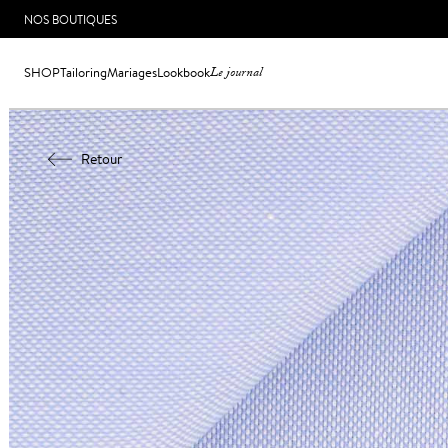
NOS BOUTIQUES
SHOP
Tailoring
Mariages
Lookbook
Le journal
Retour