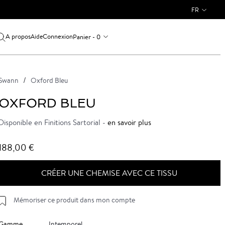
FR
A propos
Connexion
Panier - 0
Aide
Swann
Oxford Bleu
OXFORD BLEU
Disponible en Finitions Sartorial -
en savoir plus
188,00 €
CRÉER UNE CHEMISE AVEC CE TISSU
Mémoriser ce produit dans mon compte
Gamme
Intemporel