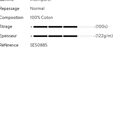
Repassage
Normal
Composition
100% Coton
Titrage
(100s)
Epaisseur
(122g/m)
Référence
SE50885