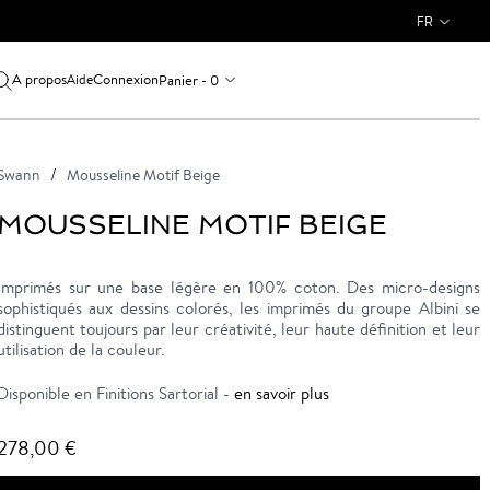
FR
A propos
Connexion
Panier - 0
Aide
Swann
Mousseline Motif Beige
MOUSSELINE MOTIF BEIGE
Imprimés sur une base légère en 100% coton. Des micro-designs
sophistiqués aux dessins colorés, les imprimés du groupe Albini se
distinguent toujours par leur créativité, leur haute définition et leur
utilisation de la couleur.
Disponible en Finitions Sartorial -
en savoir plus
278,00 €