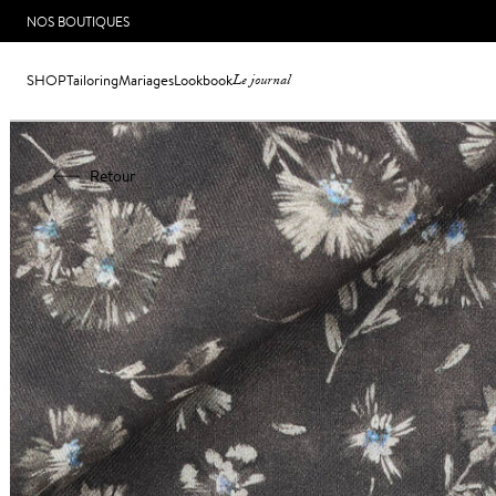
NOS BOUTIQUES
SHOP
Tailoring
Mariages
Lookbook
Le journal
Retour