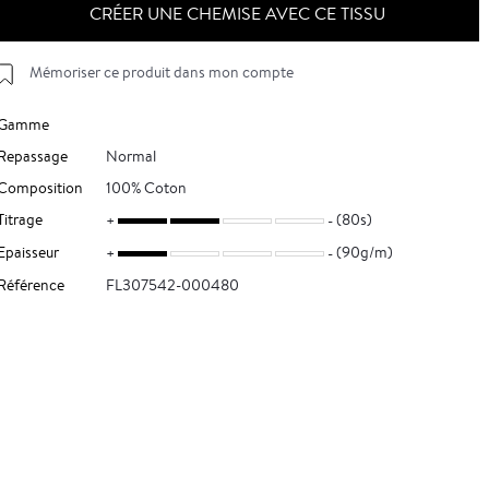
CRÉER UNE CHEMISE AVEC CE TISSU
Mémoriser ce produit dans mon compte
Gamme
Repassage
Normal
Composition
100% Coton
Titrage
(80s)
Epaisseur
(90g/m)
Référence
FL307542-000480