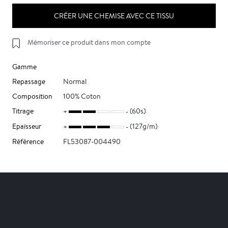
CRÉER UNE CHEMISE AVEC CE TISSU
Mémoriser ce produit dans mon compte
Gamme
Repassage
Normal
Composition
100% Coton
Titrage
(60s)
Epaisseur
(127g/m)
Référence
FL53087-004490