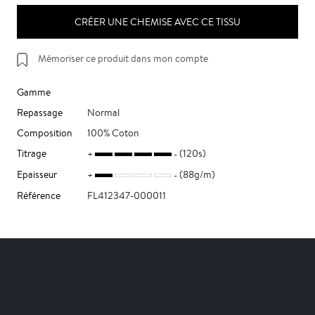
CRÉER UNE CHEMISE AVEC CE TISSU
Mémoriser ce produit dans mon compte
Gamme
Repassage
Normal
Composition
100% Coton
Titrage
(120s)
Epaisseur
(88g/m)
Référence
FL412347-000011