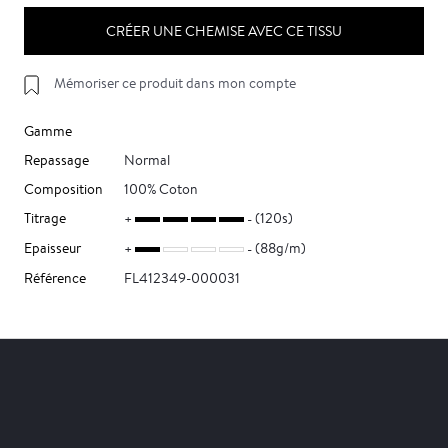
CRÉER UNE CHEMISE AVEC CE TISSU
Mémoriser ce produit dans mon compte
Gamme
Repassage
Normal
Composition
100% Coton
Titrage
(120s)
Epaisseur
(88g/m)
Référence
FL412349-000031