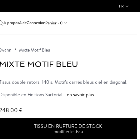
FR
A propos
Connexion
Panier - 0
Aide
Swann
Mixte Motif Bleu
MIXTE MOTIF BLEU
Tissus double retors, 140's. Motifs carrés bleus ciel en diagonal.
Disponible en Finitions Sartorial -
en savoir plus
248,00 €
TISSU EN RUPTURE DE STOCK
modifier le tissu