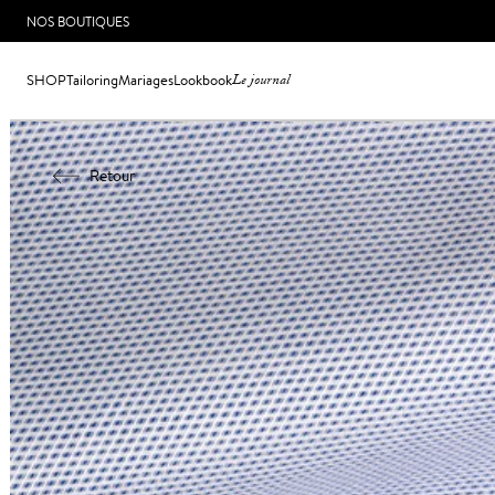
NOS BOUTIQUES
SHOP
Tailoring
Mariages
Lookbook
Le journal
Retour