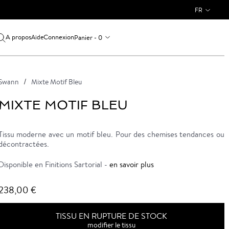
FR
A propos
Connexion
Panier - 0
Aide
Swann
Mixte Motif Bleu
MIXTE MOTIF BLEU
Tissu moderne avec un motif bleu. Pour des chemises tendances ou
décontractées.
Disponible en Finitions Sartorial -
en savoir plus
238,00 €
TISSU EN RUPTURE DE STOCK
modifier le tissu