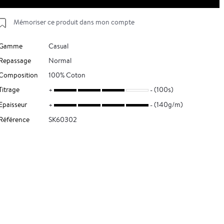
Mémoriser ce produit dans mon compte
Gamme
Casual
Repassage
Normal
Composition
100% Coton
Titrage
(100s)
Epaisseur
(140g/m)
Référence
SK60302