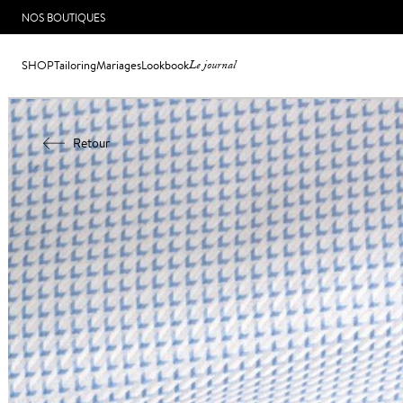
NOS BOUTIQUES
SHOP
Tailoring
Mariages
Lookbook
Le journal
Retour