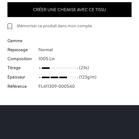
CRÉER UNE CHEMISE AVEC CE TISSU
Mémoriser ce produit dans mon compte
Gamme
Repassage
Normal
Composition
100% Lin
Titrage
(23s)
Epaisseur
(123g/m)
Référence
FL411309-000540