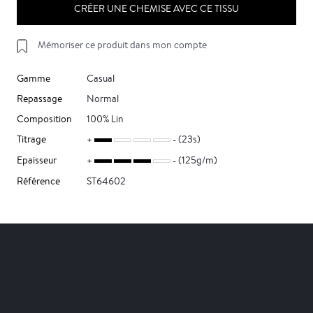
CRÉER UNE CHEMISE AVEC CE TISSU
Mémoriser ce produit dans mon compte
Gamme
Casual
Repassage
Normal
Composition
100% Lin
Titrage
(23s)
Epaisseur
(125g/m)
Référence
ST64602