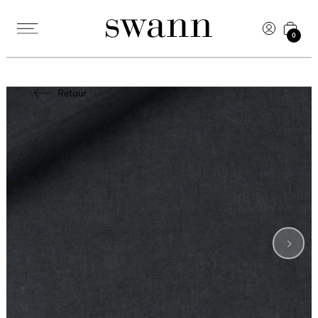
0
Retour