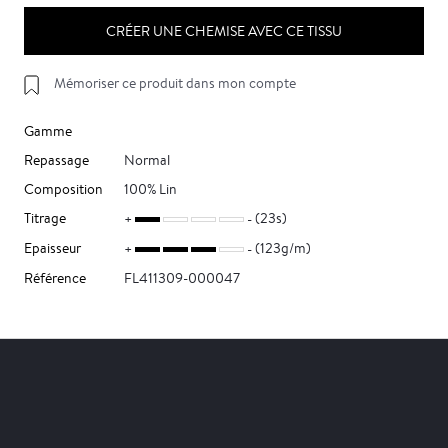
CRÉER UNE CHEMISE AVEC CE TISSU
Mémoriser ce produit dans mon compte
Gamme
Repassage
Normal
Composition
100% Lin
Titrage
(23s)
Epaisseur
(123g/m)
Référence
FL411309-000047