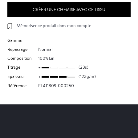
CRÉER UNE CHEMISE AVEC CE TISSU
Mémoriser ce produit dans mon compte
Gamme
Repassage
Normal
Composition
100% Lin
Titrage
(23s)
Epaisseur
(123g/m)
Référence
FL411309-000250