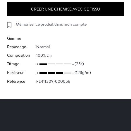
CRÉER UNE CHEMISE AVEC CE TISSU
Mémoriser ce produit dans mon compte
Gamme
Repassage
Normal
Composition
100% Lin
Titrage
(23s)
Epaisseur
(123g/m)
Référence
FL411309-000056