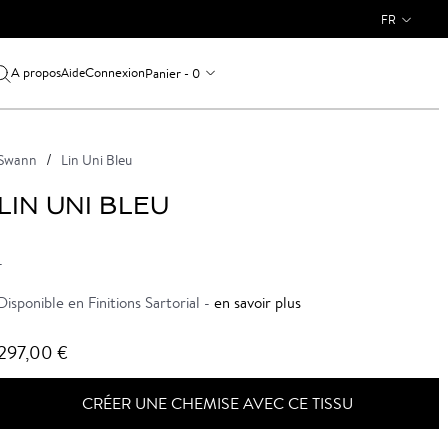
FR
A propos
Connexion
Panier - 0
Aide
Swann
Lin Uni Bleu
LIN UNI BLEU
-
Disponible en Finitions Sartorial -
en savoir plus
297,00 €
CRÉER UNE CHEMISE AVEC CE TISSU