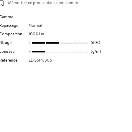
Mémoriser ce produit dans mon compte
Gamme
Repassage
Normal
Composition
100% Lin
Titrage
(60s)
Epaisseur
(g/m)
Référence
LDG614/306