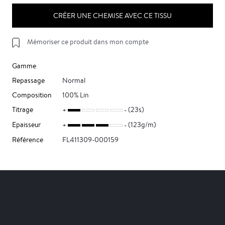
CRÉER UNE CHEMISE AVEC CE TISSU
Mémoriser ce produit dans mon compte
Gamme
Repassage
Normal
Composition
100% Lin
Titrage
(23s)
Epaisseur
(123g/m)
Référence
FL411309-000159