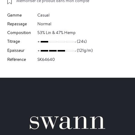
Mémoriser ce produit dans mon compte
Gamme
Casual
Repassage
Normal
Composition
53% Lin & 47% Hemp
Titrage
(24s)
Epaisseur
(121g/m)
Référence
SK64640