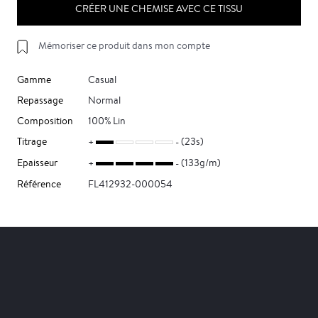
CRÉER UNE CHEMISE AVEC CE TISSU
Mémoriser ce produit dans mon compte
Gamme
Casual
Repassage
Normal
Composition
100% Lin
Titrage
(23s)
Epaisseur
(133g/m)
Référence
FL412932-000054