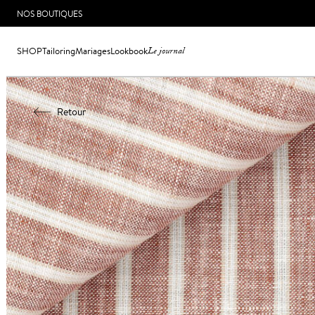
NOS BOUTIQUES
SHOP
Tailoring
Mariages
Lookbook
Le journal
Retour