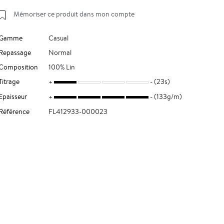
Mémoriser ce produit dans mon compte
Gamme
Casual
Repassage
Normal
Composition
100% Lin
Titrage
(23s)
Epaisseur
(133g/m)
Référence
FL412933-000023