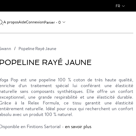
FR
A propos
Connexion
Panier - 0
Aide
Swann
Popeline Rayé Jaune
POPELINE RAYÉ JAUNE
Yoga Pop est une popeline 100 % coton de très haute qualité,
enrichie d’un traitement spécial lui conférant une élasticité
naturelle sans composants synthétiques. Elle offre un confort
exceptionnel, une grande respirabilité et une élasticité durable.
Grâce à la Relax Formula, ce tissu garantit une élasticité
entièrement naturelle. Idéal pour ceux qui recherchent un confort
absolu avec un produit 100 % naturel.
Disponible en Finitions Sartorial -
en savoir plus