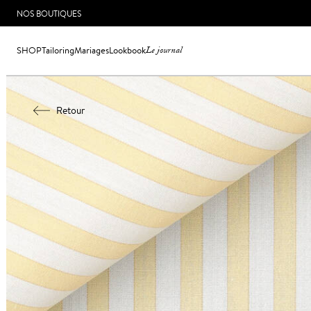
NOS BOUTIQUES
SHOP
Tailoring
Mariages
Lookbook
Le journal
Retour