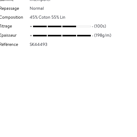
Repassage
Normal
Composition
45% Coton 55% Lin
Titrage
(100s)
Epaisseur
(198g/m)
Référence
SK44493