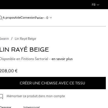
FR
A propos
Connexion
Panier - 0
Aide
Swann
Lin Rayé Beige
LIN RAYÉ BEIGE
Disponible en Finitions Sartorial -
en savoir plus
208,00 €
CRÉER UNE CHEMISE AVEC CE TISSU
Mémoriser ce produit dans mon compte
Gamme
Intemporel