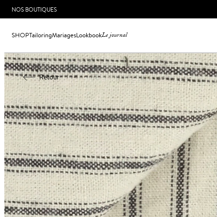
NOS BOUTIQUES
SHOP
Tailoring
Mariages
Lookbook
Le journal
Retour