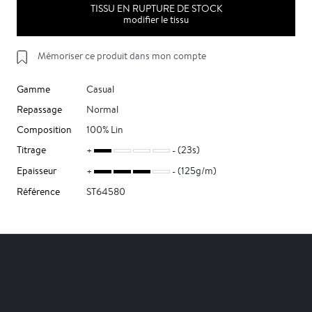
TISSU EN RUPTURE DE STOCK
modifier le tissu
Mémoriser ce produit dans mon compte
Gamme
Casual
Repassage
Normal
Composition
100% Lin
Titrage
(23s)
Epaisseur
(125g/m)
Référence
ST64580