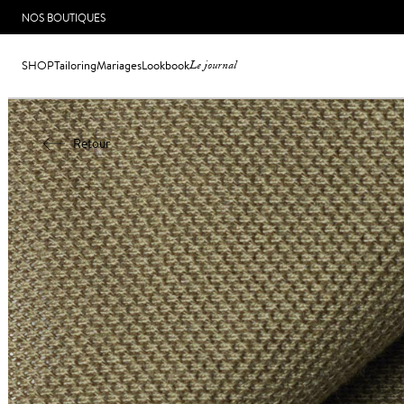
NOS BOUTIQUES
SHOP
Tailoring
Mariages
Lookbook
Le journal
Retour