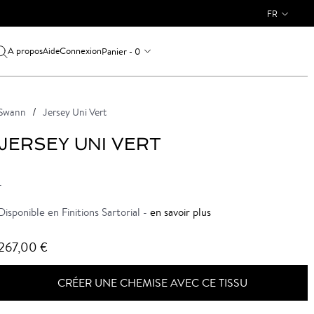
FR
A propos
Connexion
Panier - 0
Aide
Swann
Jersey Uni Vert
JERSEY UNI VERT
-
Disponible en Finitions Sartorial -
en savoir plus
267,00 €
CRÉER UNE CHEMISE AVEC CE TISSU