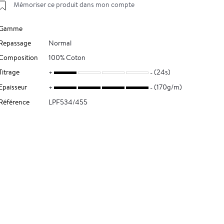
Mémoriser ce produit dans mon compte
Gamme
Repassage
Normal
Composition
100% Coton
Titrage
(24s)
Epaisseur
(170g/m)
Référence
LPF534/455