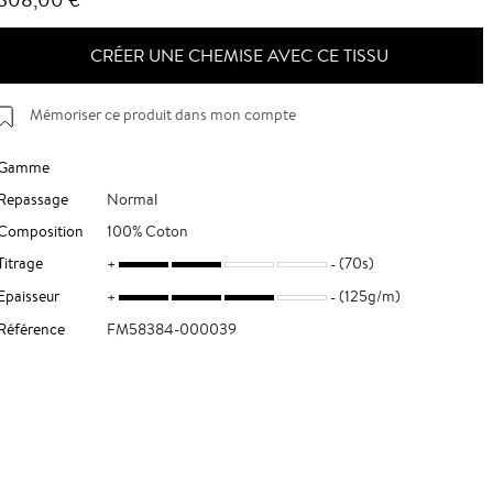
CRÉER UNE CHEMISE AVEC CE TISSU
Mémoriser ce produit dans mon compte
Gamme
Repassage
Normal
Composition
100% Coton
Titrage
(70s)
Epaisseur
(125g/m)
Référence
FM58384-000039