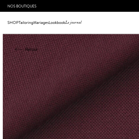
NOS BOUTIQUES
SHOP
Tailoring
Mariages
Lookbook
Le journal
Retour