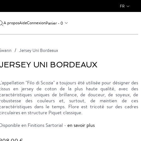
FR
A propos
Connexion
Panier - 0
Aide
Swann
Jersey Uni Bordeaux
JERSEY UNI BORDEAUX
L'appellation "Filo di Scozia" a toujours été utilisée pour désigner des
tissus en jersey de coton de la plus haute qualité, avec des
caractéristiques uniques de brillance, de douceur, de soyeux, de
robustesse des couleurs et, surtout, de maintien de ces
caractéristiques dans le temps. Flore est tricoté sur des cadres
circulaires en structure Piquet classique.
Disponible en Finitions Sartorial -
en savoir plus
308,00 €