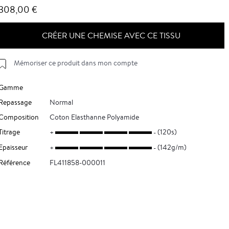
308,00 €
CRÉER UNE CHEMISE AVEC CE TISSU
Mémoriser ce produit dans mon compte
Gamme
Repassage
Normal
Composition
Coton Elasthanne Polyamide
Titrage
(120s)
Epaisseur
(142g/m)
Référence
FL411858-000011