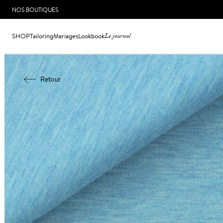
NOS BOUTIQUES
SHOP
Tailoring
Mariages
Lookbook
Le journal
Retour