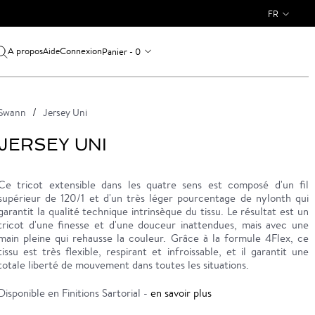
FR
A propos
Connexion
Panier - 0
Aide
Swann
Jersey Uni
JERSEY UNI
Ce tricot extensible dans les quatre sens est composé d'un fil
supérieur de 120/1 et d'un très léger pourcentage de nylonth qui
garantit la qualité technique intrinsèque du tissu. Le résultat est un
tricot d'une finesse et d'une douceur inattendues, mais avec une
main pleine qui rehausse la couleur. Grâce à la formule 4Flex, ce
tissu est très flexible, respirant et infroissable, et il garantit une
totale liberté de mouvement dans toutes les situations.
Disponible en Finitions Sartorial -
en savoir plus