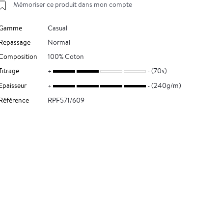
Mémoriser ce produit dans mon compte
Gamme
Casual
Repassage
Normal
Composition
100% Coton
Titrage
(70s)
Epaisseur
(240g/m)
Référence
RPF571/609