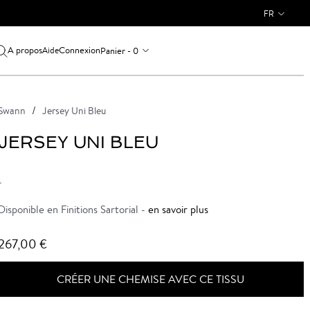
FR
A propos
Connexion
Panier - 0
Aide
Swann
Jersey Uni Bleu
JERSEY UNI BLEU
-
Disponible en Finitions Sartorial -
en savoir plus
267,00 €
CRÉER UNE CHEMISE AVEC CE TISSU