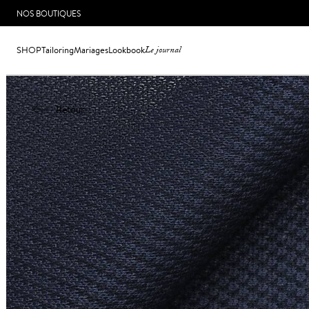
NOS BOUTIQUES
SHOP
Tailoring
Mariages
Lookbook
Le journal
Retour