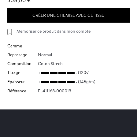
308,00 €
CRÉER UNE CHEMISE AVEC CE TISSU
Mémoriser ce produit dans mon compte
Gamme
Repassage
Normal
Composition
Coton Strech
Titrage
(120s)
Epaisseur
(145g/m)
Référence
FL411168-000013