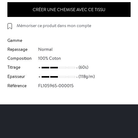
CRÉER UNE CHEMISE AVEC CE TISSU
Mémoriser ce produit dans mon compte
Gamme
Repassage
Normal
Composition
100% Coton
Titrage
(60s)
Epaisseur
(118g/m)
Référence
FL105965-000015