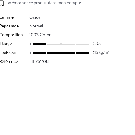
Mémoriser ce produit dans mon compte
Gamme
Casual
Repassage
Normal
Composition
100% Coton
Titrage
(50s)
Epaisseur
(158g/m)
Référence
LTE751/013