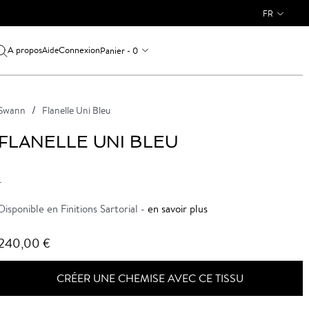
FR
A propos
Connexion
Panier - 0
Aide
Swann
Flanelle Uni Bleu
FLANELLE UNI BLEU
-
Disponible en Finitions Sartorial -
en savoir plus
240,00 €
CRÉER UNE CHEMISE AVEC CE TISSU