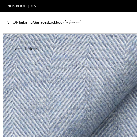
NOS BOUTIQUES
SHOP
Tailoring
Mariages
Lookbook
Le journal
Retour