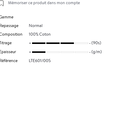
Mémoriser ce produit dans mon compte
Gamme
Repassage
Normal
Composition
100% Coton
Titrage
(90s)
Epaisseur
(g/m)
Référence
LTE601/005