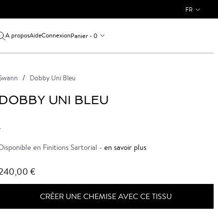
FR
A propos
Connexion
Panier - 0
Aide
Swann
Dobby Uni Bleu
DOBBY UNI BLEU
-
Disponible en Finitions Sartorial -
en savoir plus
240,00 €
CRÉER UNE CHEMISE AVEC CE TISSU