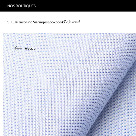
NOS BOUTIQUES
SHOP
Tailoring
Mariages
Lookbook
Le journal
Retour