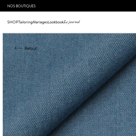
NOS BOUTIQUES
SHOP
Tailoring
Mariages
Lookbook
Le journal
Retour