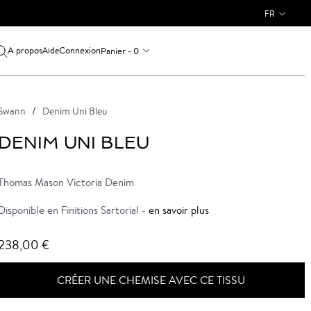
FR
A propos
Connexion
Panier - 0
Aide
Swann
Denim Uni Bleu
DENIM UNI BLEU
Thomas Mason Victoria Denim
Disponible en Finitions Sartorial -
en savoir plus
238,00 €
CRÉER UNE CHEMISE AVEC CE TISSU