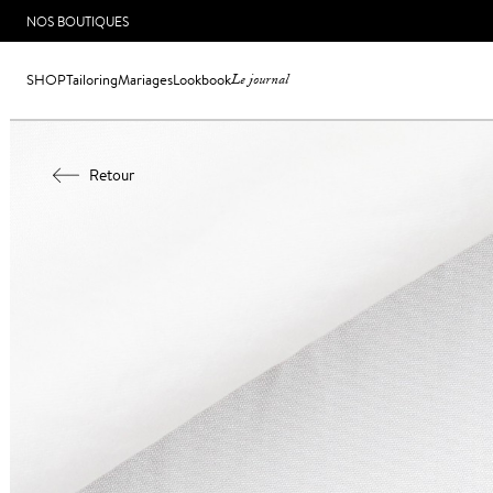
NOS BOUTIQUES
SHOP
Tailoring
Mariages
Lookbook
Le journal
Retour