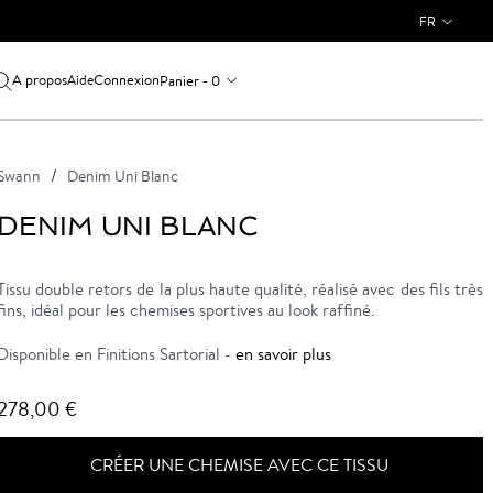
FR
A propos
Connexion
Panier - 0
Aide
Swann
Denim Uni Blanc
DENIM UNI BLANC
Tissu double retors de la plus haute qualité, réalisé avec des fils très
fins, idéal pour les chemises sportives au look raffiné.
Disponible en Finitions Sartorial -
en savoir plus
278,00 €
CRÉER UNE CHEMISE AVEC CE TISSU