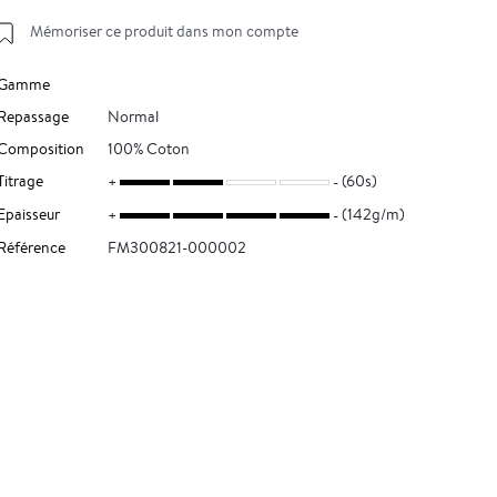
Mémoriser ce produit dans mon compte
Gamme
Repassage
Normal
Composition
100% Coton
Titrage
(60s)
Epaisseur
(142g/m)
Référence
FM300821-000002