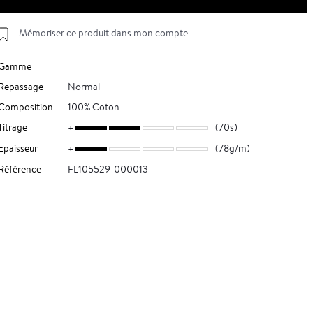
Mémoriser ce produit dans mon compte
Gamme
Repassage
Normal
Composition
100% Coton
Titrage
(70s)
Epaisseur
(78g/m)
Référence
FL105529-000013