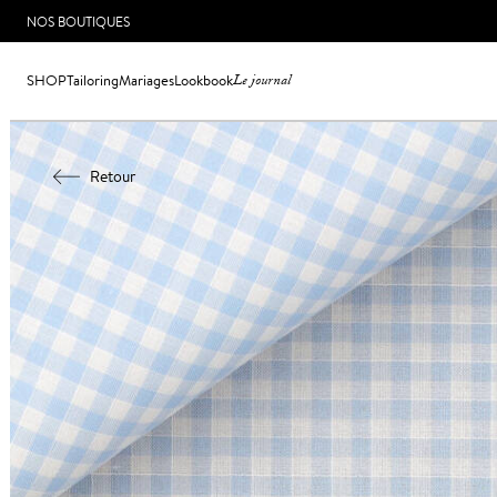
NOS BOUTIQUES
SHOP
Tailoring
Mariages
Lookbook
Le journal
Retour