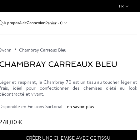
FR
A propos
Connexion
Panier - 0
Aide
Swann
Chambray Carreaux Bleu
CHAMBRAY CARREAUX BLEU
Léger et respirant, le Chambray 70 est un tissu au toucher léger et
frais, idéal pour confectionner des chemises d'été au look
décontracté et vivant.
Disponible en Finitions Sartorial -
en savoir plus
278,00 €
CRÉER UNE CHEMISE AVEC CE TISSU