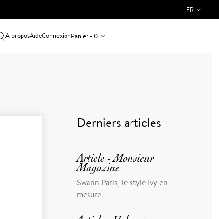
FR
A propos
Connexion
Panier - 0
Aide
Derniers articles
Article - Monsieur
Magazine
Swann Paris, le style Ivy en
mesure