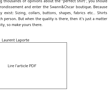
g thousands of opinions about the “perfect shirt”, you should
 arrondissement and enter the Swann&Oscar boutique. Because
y exist: Sizing, collars, buttons, shapes, fabrics etc… Shirts
h person. But when the quality is there, then it’s just a matter
ity, so make yours there.
Laurent Laporte
Lire l’article PDF