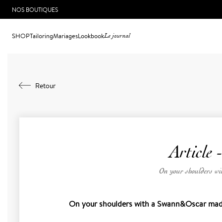
NOS BOUTIQUES
SHOP
Tailoring
Mariages
Lookbook
Le journal
Retour
Article 
On your shoulders w
On your shoulders with a Swann&Oscar made