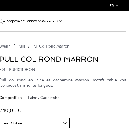
FR
A propos
Connexion
Panier - 0
Aide
Swann
Pulls
Pull Col Rond Marron
PULL COL ROND MARRON
Réf. : PUK10110RON
Pull col rond en laine et cachemire Marron, motifs cable knit
(torsades), manches longues.
Composition
Laine / Cachemire
240,00 €