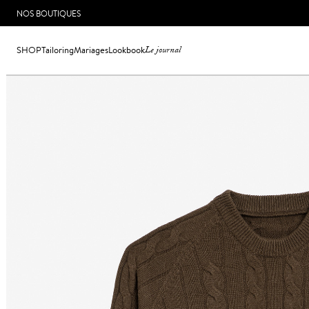
NOS BOUTIQUES
SHOP
Tailoring
Mariages
Lookbook
Le journal