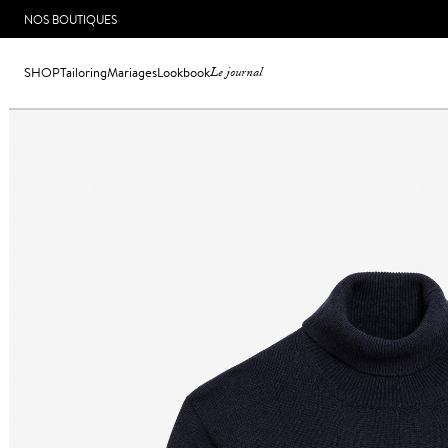
NOS BOUTIQUES
SHOP
Tailoring
Mariages
Lookbook
Le journal