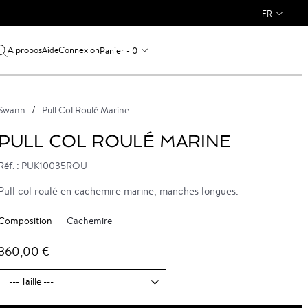
FR
A propos
Connexion
Panier - 0
Aide
Swann
Pull Col Roulé Marine
PULL COL ROULÉ MARINE
Réf. : PUK10035ROU
Pull col roulé en cachemire marine, manches longues.
Composition
Cachemire
360,00 €