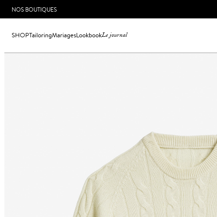
NOS BOUTIQUES
SHOP
Tailoring
Mariages
Lookbook
Le journal