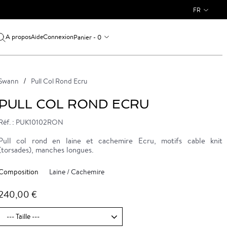
FR
A propos
Connexion
Panier - 0
Aide
Swann
Pull Col Rond Ecru
PULL COL ROND ECRU
Réf. : PUK10102RON
Pull col rond en laine et cachemire Ecru, motifs cable knit
(torsades), manches longues.
Composition
Laine / Cachemire
240,00 €