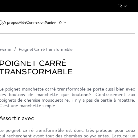
FR
A propos
Connexion
Panier - 0
Aide
Swann
Poignet Carré Transformable
POIGNET CARRÉ
TRANSFORMABLE
Le poignet manchette carré transformable se porte aussi bien avec
des boutons de manchette que boutonné. Contrairement aux
poignets de chemise mousquetaire, il n'y a pas de partie à rabattre.
C'est une manchette simple.
Assortir avec
Le poignet carré transformable est donc très pratique pour ceux
qui recherchent avant tout des chemises polyvalentes. L'astuce: un