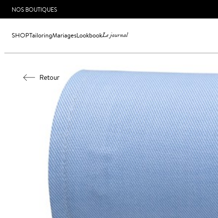
NOS BOUTIQUES
SHOP
Tailoring
Mariages
Lookbook
Le journal
Retour