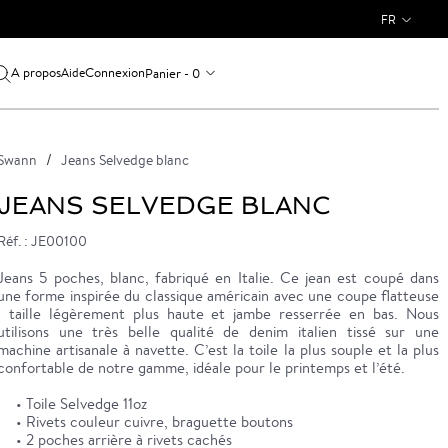
FR
A propos
Connexion
Panier - 0
Aide
Swann
Jeans Selvedge blanc
JEANS SELVEDGE BLANC
Réf. : JE00100
Jeans 5 poches, blanc, fabriqué en Italie. Ce jean est coupé dans
une forme inspirée du classique américain avec une coupe flatteuse
: taille légèrement plus haute et jambe resserrée en bas. Nous
utilisons une très belle qualité de denim italien tissé sur une
machine artisanale à navette. C’est la toile la plus souple et la plus
confortable de notre gamme, idéale pour le printemps et l’été.
• Toile Selvedge 11oz
• Rivets couleur cuivre, braguette boutons
• 2 poches arrière à rivets cachés