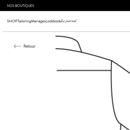
NOS BOUTIQUES
SHOP
Tailoring
Mariages
Lookbook
Le journal
Retour