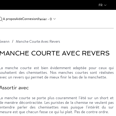
FR
A propos
Connexion
Panier - 0
Aide
Swann
Manche Courte Avec Revers
MANCHE COURTE AVEC REVERS
La manche courte est bien évidemment adaptée pour ceux qui
souhaitent des chemisettes. Nos manches courtes sont réalisées
avec un revers qui permet de mieux finir le bas de la manchette.
Assortir avec
La manche courte se porte plus couramment l'été sur un short et
de manière décontractée. Les puristes de la chemise ne veulent pas
entendre parler des chemisettes mais puisque l'intérêt du sur
mesure est que chacun fasse ce qui lui plait. Pas de contre ordre.