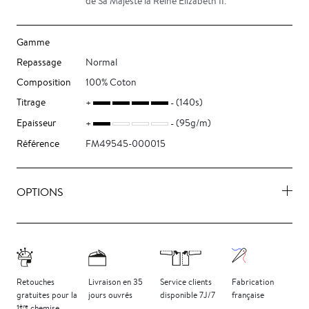
de Sa Majesté la Reine Elizabeth II.
Gamme
Repassage
Normal
Composition
100% Coton
Titrage
(140s)
Epaisseur
(95g/m)
Référence
FM49545-000015
OPTIONS
Retouches
Livraison
en 35
Service clients
Fabrication
gratuites
pour la
jours
ouvrés
disponible 7J/7
française
ère
1
chemise