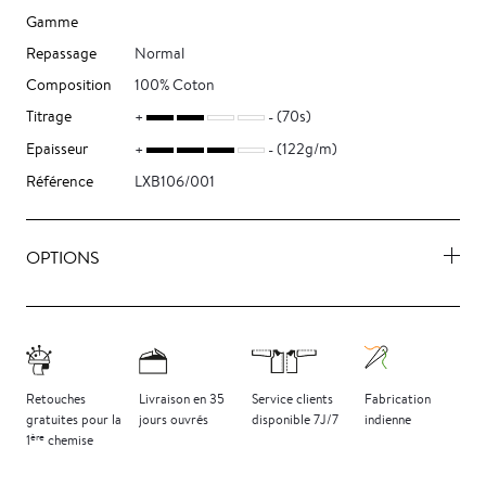
Gamme
Repassage
Normal
Composition
100% Coton
Titrage
(70s)
Epaisseur
(122g/m)
Référence
LXB106/001
OPTIONS
Retouches
Livraison
en 35
Service clients
Fabrication
gratuites
pour la
jours
ouvrés
disponible 7J/7
indienne
ère
1
chemise