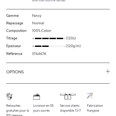
une très bonne tenue.
Gamme
Fancy
Repassage
Normal
Composition
100% Coton
Titrage
(120s)
Epaisseur
(120g/m)
Référence
ST64674
OPTIONS
Retouches
Livraison
en 35
Service clients
Fabrication
gratuites
pour la
jours
ouvrés
disponible 7J/7
française
ère
1
chemise