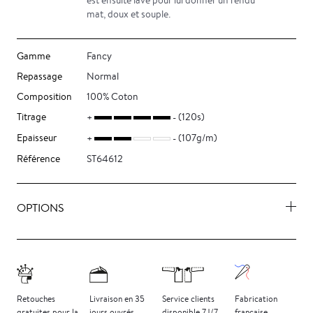
est ensuite lavé pour lui donner un rendu
mat, doux et souple.
Gamme
Fancy
Repassage
Normal
Composition
100% Coton
Titrage
(120s)
Epaisseur
(107g/m)
Référence
ST64612
OPTIONS
Retouches
Livraison
en 35
Service clients
Fabrication
gratuites
pour la
jours
ouvrés
disponible 7J/7
française