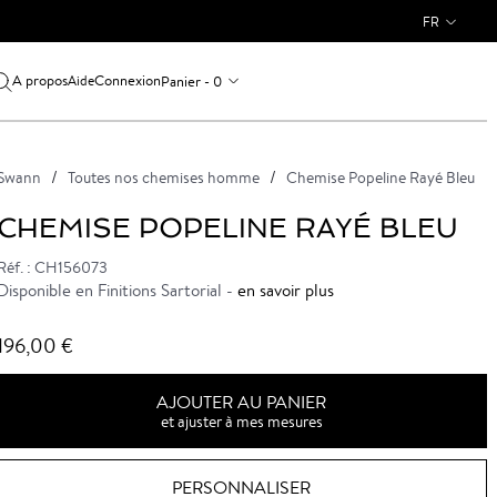
FR
A propos
Connexion
Panier - 0
Aide
Swann
Toutes nos chemises homme
Chemise Popeline Rayé Bleu
CHEMISE POPELINE RAYÉ BLEU
Réf. : CH156073
Disponible en Finitions Sartorial -
en savoir plus
196,00 €
AJOUTER AU PANIER
et ajuster à mes mesures
PERSONNALISER