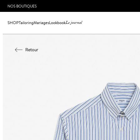
NOS BOUTIQUES
SHOP
Tailoring
Mariages
Lookbook
Le journal
Retour