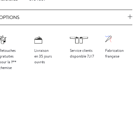
OPTIONS
Retouches
Livraison
Service clients
Fabrication
gratuites
en 35 jours
disponible 7J/7
française
ère
pour la 1
ouvrés
chemise