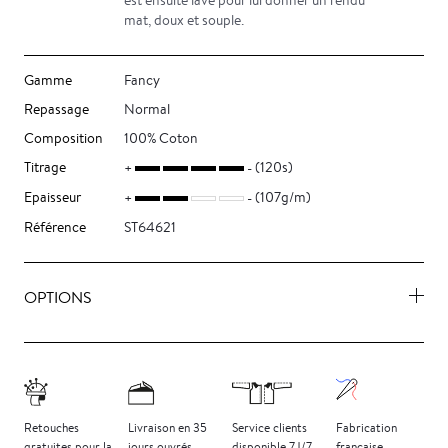
est ensuite lavé pour lui donner un rendu
mat, doux et souple.
Gamme
Fancy
Repassage
Normal
Composition
100% Coton
Titrage
(120s)
Epaisseur
(107g/m)
Référence
ST64621
OPTIONS
Retouches
Livraison
en 35
Service clients
Fabrication
gratuites
pour la
jours
ouvrés
disponible 7J/7
française