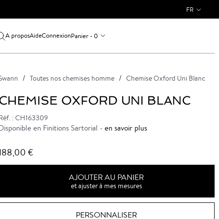
FR
A propos
Connexion
Panier - 0
Aide
Swann
Toutes nos chemises homme
Chemise Oxford Uni Blanc
CHEMISE OXFORD UNI BLANC
Réf. : CH163309
Disponible en Finitions Sartorial -
en savoir plus
188,00 €
AJOUTER AU PANIER
et ajuster à mes mesures
PERSONNALISER