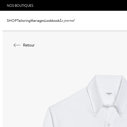
NOS BOUTIQUES
SHOP
Tailoring
Mariages
Lookbook
Le journal
Retour