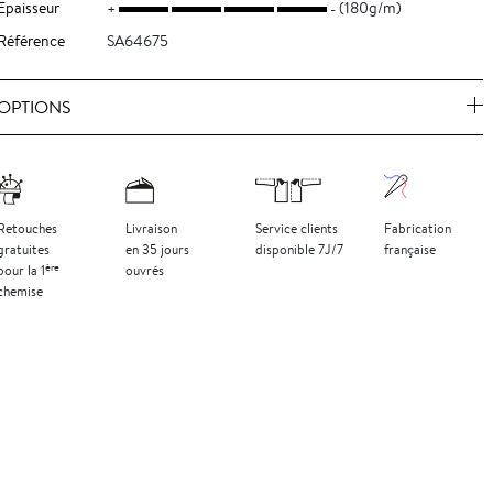
Epaisseur
(180g/m)
Référence
SA64675
OPTIONS
Retouches
Livraison
Service clients
Fabrication
gratuites
en 35 jours
disponible 7J/7
française
ère
pour la 1
ouvrés
chemise