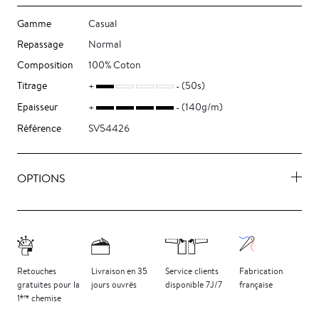
Gamme
Casual
Repassage
Normal
Composition
100% Coton
Titrage
(50s)
Epaisseur
(140g/m)
Référence
SV54426
OPTIONS
Retouches
Livraison
en 35
Service clients
Fabrication
gratuites
pour la
jours
ouvrés
disponible 7J/7
française
ère
1
chemise