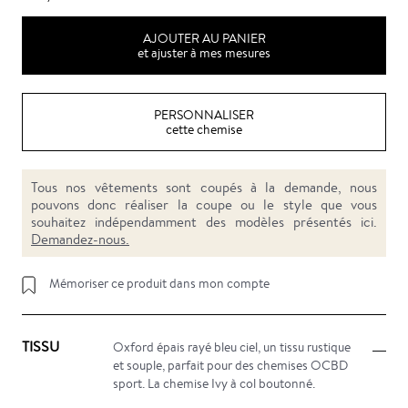
AJOUTER AU PANIER
et ajuster à mes mesures
PERSONNALISER
cette chemise
Tous nos vêtements sont coupés à la demande, nous
pouvons donc réaliser la coupe ou le style que vous
souhaitez indépendamment des modèles présentés ici.
Demandez-nous.
Mémoriser ce produit dans mon compte
TISSU
Oxford épais rayé bleu ciel, un tissu rustique
et souple, parfait pour des chemises OCBD
sport. La chemise Ivy à col boutonné.