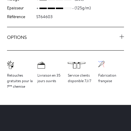
Epaisseur
(125g/m)
Référence
ST64603
OPTIONS
Retouches
Livraison
en 35
Service clients
Fabrication
gratuites
pour la
jours
ouvrés
disponible 7J/7
française
ère
1
chemise