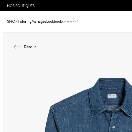
NOS BOUTIQUES
SHOP
Tailoring
Mariages
Lookbook
Le journal
Retour