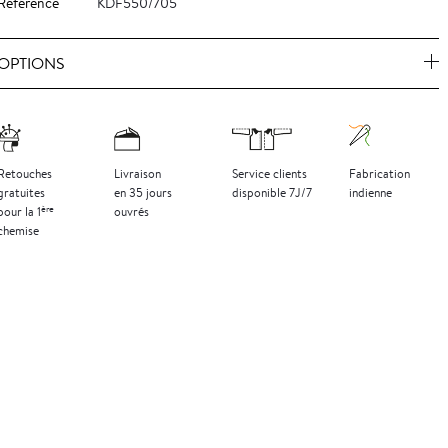
Référence
KDF550/705
OPTIONS
Retouches
Livraison
Service clients
Fabrication
gratuites
en 35 jours
disponible 7J/7
indienne
ère
pour la 1
ouvrés
chemise