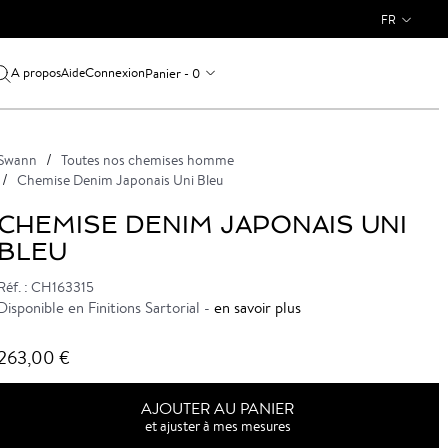
FR
A propos
Connexion
Panier - 0
Aide
Swann
Toutes nos chemises homme
Chemise Denim Japonais Uni Bleu
CHEMISE DENIM JAPONAIS UNI
BLEU
Réf. : CH163315
Disponible en Finitions Sartorial -
en savoir plus
263,00 €
AJOUTER AU PANIER
et ajuster à mes mesures